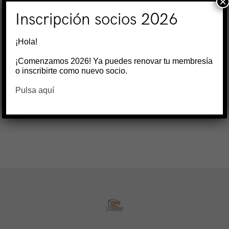
×
Inscripción socios 2026
ANTONIO ANGEL RODRIGUEZ
¡Hola!
Junio 2025
¡Comenzamos 2026! Ya puedes renovar tu membresía
o inscribirte como nuevo socio.
JERONIMO GARCIA
Pulsa aquí
Junio 2025