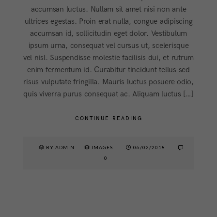
accumsan luctus. Nullam sit amet nisi non ante
ultrices egestas. Proin erat nulla, congue adipiscing
accumsan id, sollicitudin eget dolor. Vestibulum
ipsum urna, consequat vel cursus ut, scelerisque
vel nisl. Suspendisse molestie facilisis dui, et rutrum
enim fermentum id. Curabitur tincidunt tellus sed
risus vulputate fringilla. Mauris luctus posuere odio,
quis viverra purus consequat ac. Aliquam luctus […]
CONTINUE READING
BY ADMIN
IMAGES
06/02/2018
0