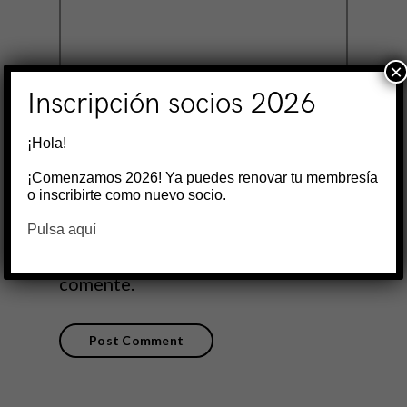
×
Inscripción socios 2026
¡Hola!
¡Comenzamos 2026! Ya puedes renovar tu membresía
Guarda mi nombre, correo
o inscribirte como nuevo socio.
electrónico y web en este
Pulsa aquí
navegador para la próxima vez que
comente.