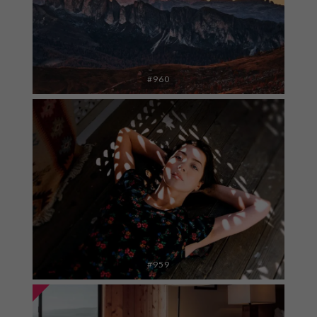
#960
#959